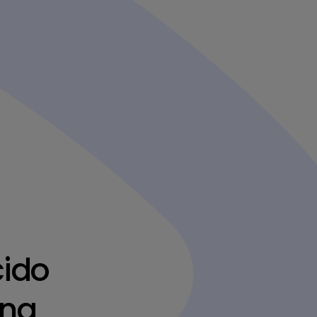
cido
ina