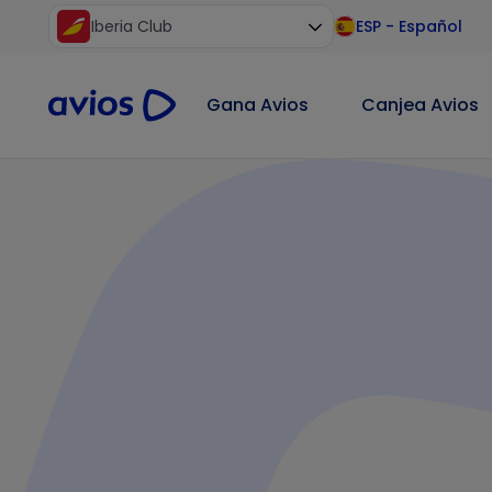
Iberia Club
ESP
-
Español
o principal
e página
Gana Avios
Canjea Avios