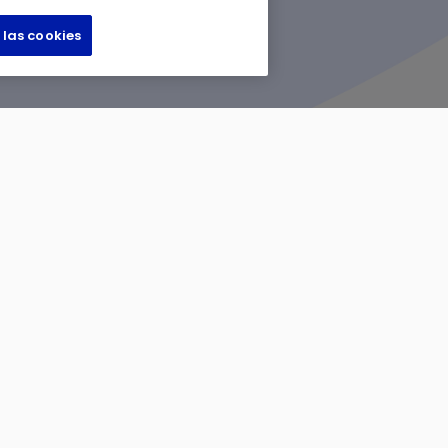
 las cookies
Términos y condiciones
Declaración sobre la Esc
Declaración de accesibilidad